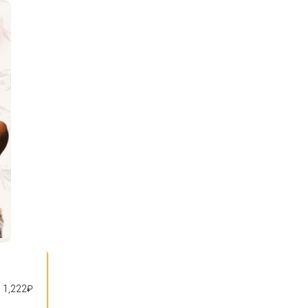
1,222
₽